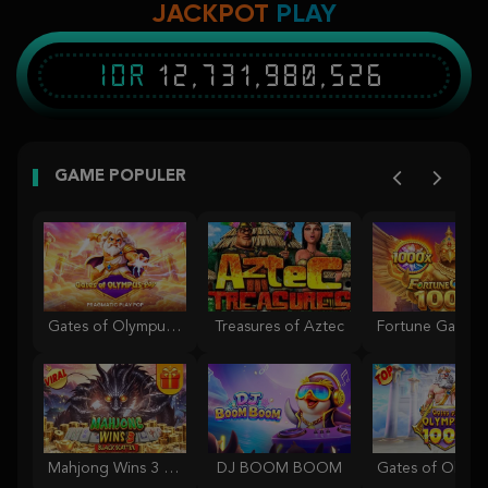
JACKPOT
PLAY
IDR
12,731,980,526
GAME POPULER
Gates of Olympus POP
Treasures of Aztec
Mahjong Wins 3 – Black Scatter
DJ BOOM BOOM