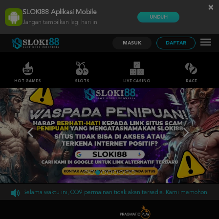
×
SLOKI88 Aplikasi Mobile
UNDUH
Jangan tampilkan lagi hari ini
MASUK
DAFTAR
HOT GAMES
SLOTS
LIVE CASINO
RACE
00.00. Selama waktu ini, CQ9 permainan tidak akan tersedia. Kami memohon maaf 