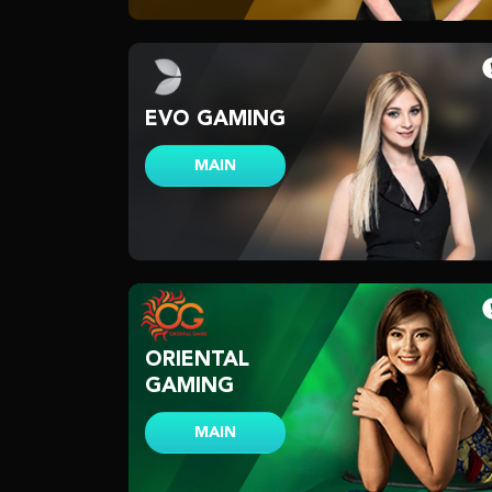
EVO GAMING
MAIN
ORIENTAL
GAMING
MAIN