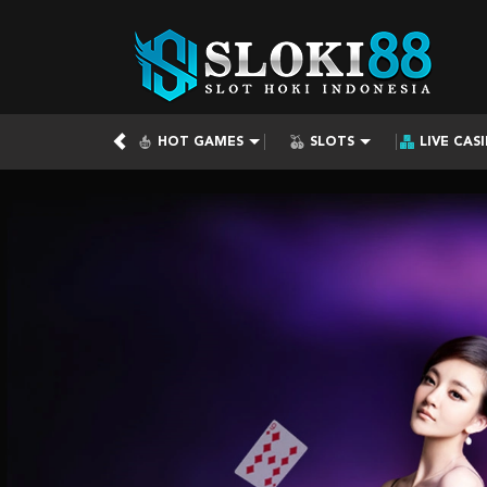
HOT GAMES
SLOTS
LIVE CAS