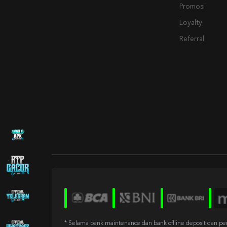
Promosi
Loyalty
Referral
* Selama bank maintenance dan bank offline deposit dan pen