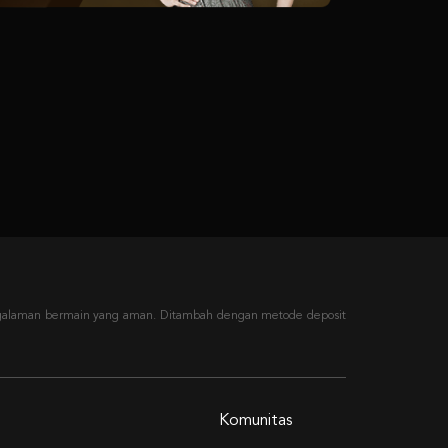
engalaman bermain yang aman. Ditambah dengan metode deposit
Komunitas