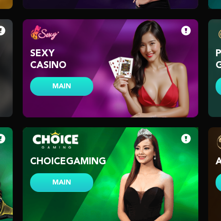
SEXY
CASINO
MAIN
CHOICEGAMING
MAIN