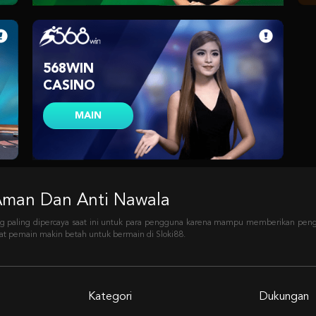
568WIN
CASINO
MAIN
Aman Dan Anti Nawala
yang paling dipercaya saat ini untuk para pengguna karena mampu memberikan p
 pemain makin betah untuk bermain di Sloki88.
Kategori
Dukungan