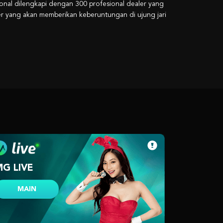
onal dilengkapi dengan 300 profesional dealer yang
ler yang akan memberikan keberuntungan di ujung jari
MG LIVE
MAIN