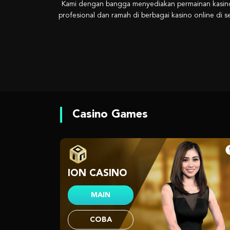
Kami dengan bangga menyediakan permainan kasino o
profesional dan ramah di berbagai kasino online di 
Casino Games
ION CASINO
MAIN
COBA