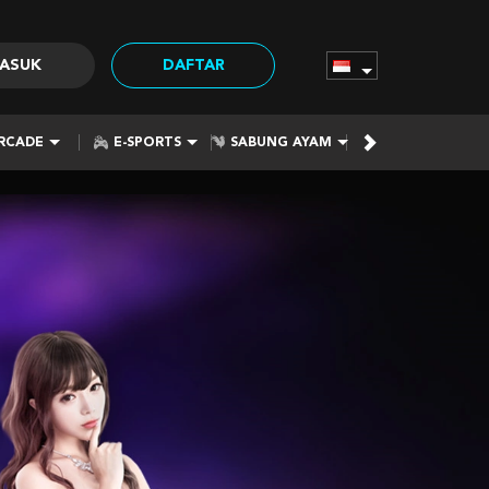
ASUK
DAFTAR
RCADE
E-SPORTS
SABUNG AYAM
PROMOSI