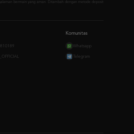
engalaman bermain yang aman. Ditambah dengan metode deposit
Komunitas
810189
Whatsapp
_OFFICIAL
Telegram