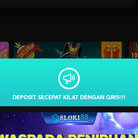
DEPOSIT SECEPAT KILAT DENGAN QRIS!!!