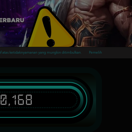
ketidaknyamanan yang mungkin ditimbulkan.
Pemeliharaan Terjadwal: MarbleX pa
84,877