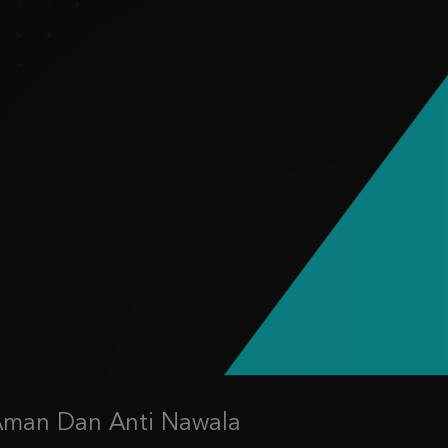
Aman Dan Anti Nawala