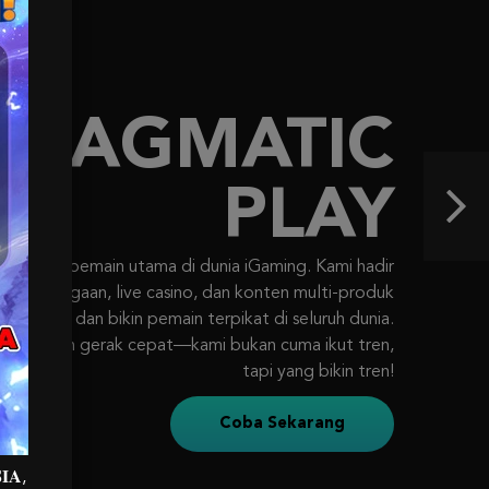
Gates of Olympus Super
Scatter
jua****n
IDR
2,680,500.00
Gates of Olympus Super
FAT PANDA
Scatter
jua****n
Nex
IDR
2,477,000.00
slot brand dari Pragmatic Play yang bold dan penuh
nyita perhatian dan kasih gameplay seru yang nggak
Gates of Olympus Super
yang meledak-ledak, visual yang kece, dan potensi
Scatter
da bukan cuma hiburan, tapi pembawa hoki sejati!
lil****5
IDR
2,270,050.00
Coba Sekarang
𝐈𝐀,