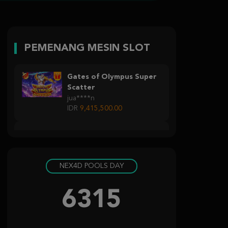
PEMENANG MESIN SLOT
Gates of Olympus Super
Scatter
jua****n
IDR
9,415,500.00
Gates of Olympus
Epic Ze Zeus
BANDITO RETURNS
1000
kana****i
IDR
6,080,000.00
NEX4D POOLS DAY
Gates of Olympus Super
6315
Scatter
jua****n
IDR
5,440,000.00
MUSCLE FORTUNE CAT
Mahjong Legend