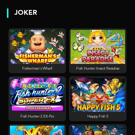
JOKER
Fisherman's Wharf
Fish Hunter Insect Paradise
Fish Hunter 2 EX-Pro
Happy Fish 5