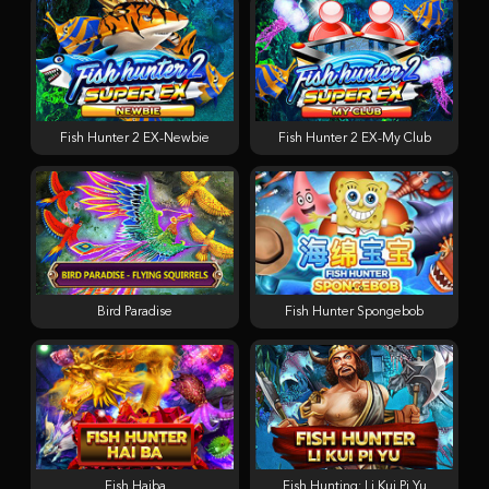
Fish Hunter 2 EX-Newbie
Fish Hunter 2 EX-My Club
Bird Paradise
Fish Hunter Spongebob
Fish Haiba
Fish Hunting: Li Kui Pi Yu