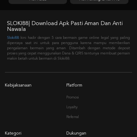
SLOKI88| Download Apk Pasti Aman Dan Anti
Nawala
Sloki88
kini hadir dengan 5 cara bermain game online legal yang paling
dipercaya saat ini untuk para pengguna karena mampu memberikan
pengalaman bermain yang aman. Ditambah dengan metode deposit
proses yang cepat menggunakan Dana & QRIS tentunya membuat pemain
makin betah untuk bermain di Sloki88.
Kebijaksanaan
Platform
Promosi
Loyalty
Referral
Kategori
Dukungan