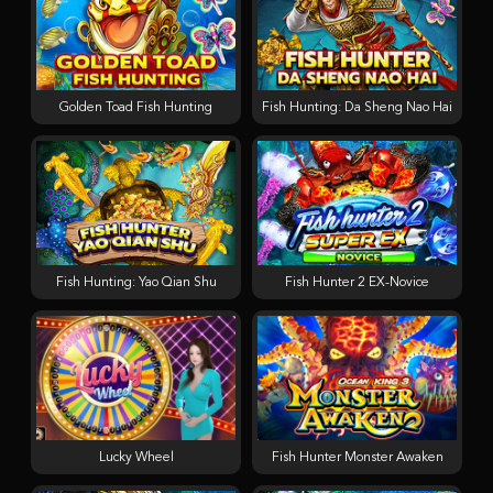
Golden Toad Fish Hunting
Fish Hunting: Da Sheng Nao Hai
Fish Hunting: Yao Qian Shu
Fish Hunter 2 EX-Novice
Lucky Wheel
Fish Hunter Monster Awaken