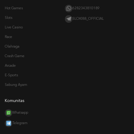
Hot Games
6282343810189
Slots
SLOKI88_OFFICIAL
Live Casino
Race
Olahraga
Crash Game
Arcade
E-Sports
Sabung Ayam
Komunitas
Whatsapp
Telegram