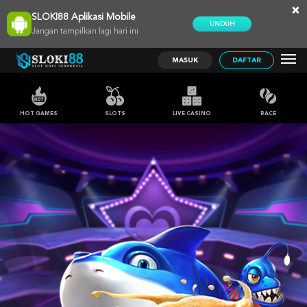
×
SLOKI88 Aplikasi Mobile
UNDUH
Jangan tampilkan lagi hari ini
MASUK
DAFTAR
HOT GAMES
SLOTS
LIVE CASINO
RACE