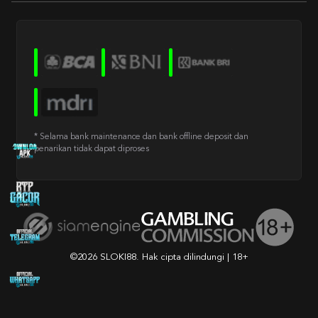
* Selama bank maintenance dan bank offline deposit dan
penarikan tidak dapat diproses
©2026 SLOKI88. Hak cipta dilindungi | 18+