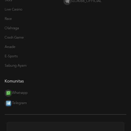
Slots
SLOKI88_OFFICIAL
Live Casino
Race
Olahraga
Crash Game
Arcade
E-Sports
Sabung Ayam
Komunitas
Whatsapp
Telegram