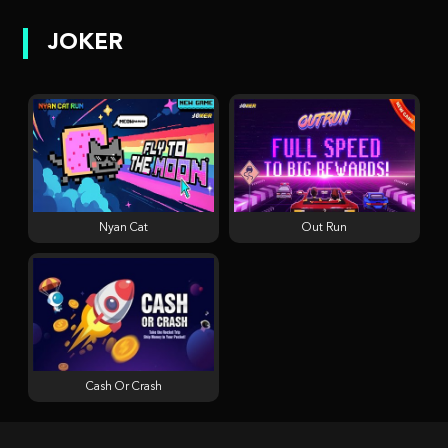
JOKER
Nyan Cat
Out Run
Cash Or Crash