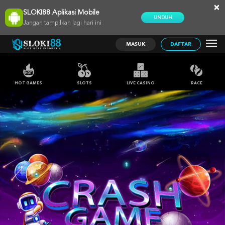
×
SLOKI88 Aplikasi Mobile
UNDUH
Jangan tampilkan lagi hari ini
MASUK
DAFTAR
HOT GAMES
SLOTS
LIVE CASINO
RACE